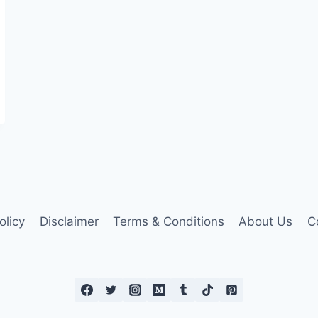
olicy
Disclaimer
Terms & Conditions
About Us
C