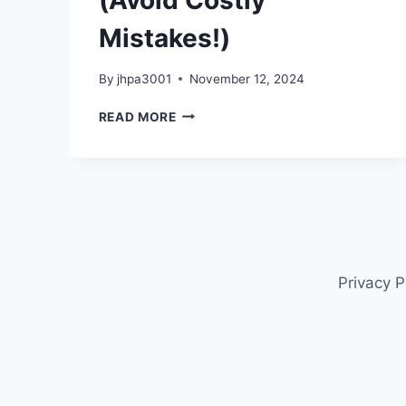
Mistakes!)
By
jhpa3001
November 12, 2024
소
READ MORE
액
결
제
현
금
화
업
체:
Privacy P
상
품
권
현
금
화
의